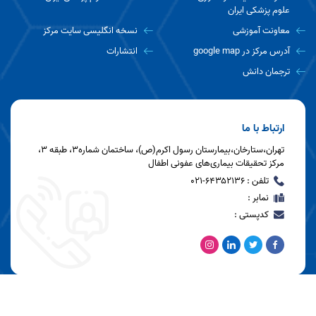
علوم پزشکی ایران
معاونت آموزشی
نسخه انگلیسی سایت مرکز
آدرس مرکز در google map
انتشارات
ترجمان دانش
ارتباط با ما
تهران،ستارخان،بیمارستان رسول اکرم(ص)، ساختمان شماره۳، طبقه ۳،
مرکز تحقیقات بیماری‌های عفونی اطفال
تلفن : ۶۴۳۵۲۱۳۶-۰۲۱
نمابر :
کدپستی :
آخرین به روز رسانی: 1404/11/19 16:59
بازدید این صفحه: 399